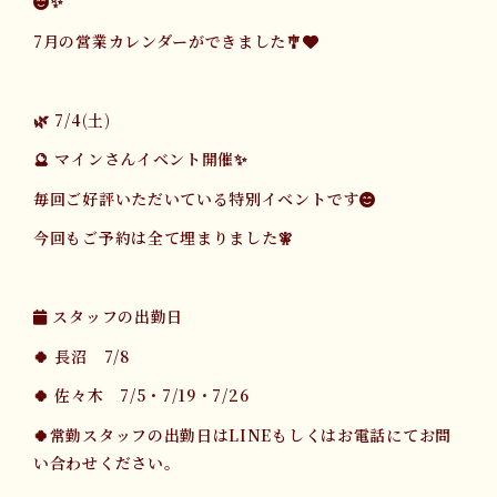
😊✨
7月の営業カレンダーができました🎐💙
🌿 7/4(土)
🔮 マインさんイベント開催✨
毎回ご好評いただいている特別イベントです😊
今回もご予約は全て埋まりました🧚
📅 スタッフの出勤日
🍀 長沼 7/8
🍀 佐々木 7/5・7/19・7/26
🍀常勤スタッフの出勤日はLINEもしくはお電話にてお問
い合わせください。