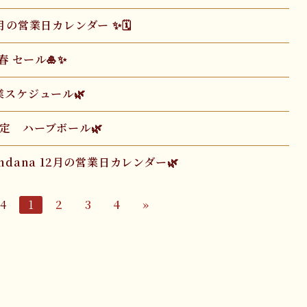
 2月の営業日カレンダー ✨🗓
春 セール🎍✨
業スケジュール🌿
定 ハーブボール🌿
hndana 12月の営業日カレンダー🌿
 4
1
2
3
4
»