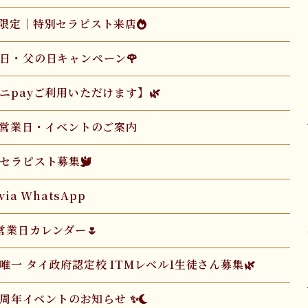
間限定｜特別セラピスト来店🔥
の日・父の日キャンペーン🌹
ベニpayご利用いただけます】🌿
4月営業日・イベントのご案内
セラピスト募集🕊️
 via WhatsApp
月営業日カレンダー🌷
唯一 タイ政府認定校 ITMレベル1生徒さん募集🌿
19周年イベントのお知らせ ✨🌙